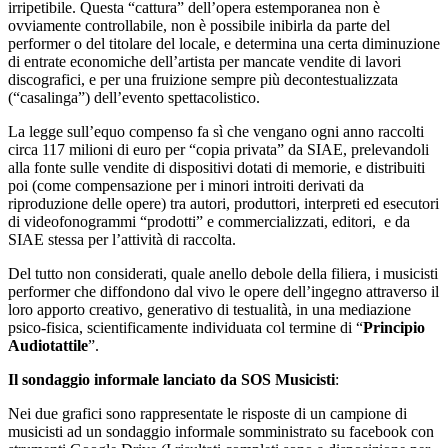
irripetibile. Questa “cattura” dell’opera estemporanea non è
ovviamente controllabile, non è possibile inibirla da parte del
performer o del titolare del locale, e determina una certa diminuzione
di entrate economiche dell’artista per mancate vendite di lavori
discografici, e per una fruizione sempre più decontestualizzata
(“casalinga”) dell’evento spettacolistico.
La legge sull’equo compenso fa sì che vengano ogni anno raccolti
circa 117 milioni di euro per “copia privata” da SIAE, prelevandoli
alla fonte sulle vendite di dispositivi dotati di memorie, e distribuiti
poi (come compensazione per i minori introiti derivati da
riproduzione delle opere) tra autori, produttori, interpreti ed esecutori
di videofonogrammi “prodotti” e commercializzati, editori, e da
SIAE stessa per l’attività di raccolta.
Del tutto non considerati, quale anello debole della filiera, i musicisti
performer che diffondono dal vivo le opere dell’ingegno attraverso il
loro apporto creativo, generativo di testualità, in una mediazione
psico-fisica, scientificamente individuata col termine di “
Principio
Audiotattile
”.
Il sondaggio informale lanciato da SOS Musicisti
:
Nei due grafici sono rappresentate le risposte di un campione di
musicisti ad un sondaggio informale somministrato su facebook con