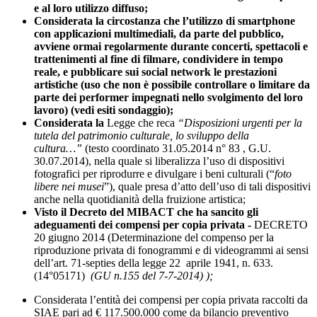
e al loro utilizzo diffuso;
Considerata la circostanza che l’utilizzo di smartphone
con applicazioni multimediali, da parte del pubblico,
avviene ormai regolarmente durante concerti, spettacoli e
trattenimenti al fine di filmare, condividere in tempo
reale, e pubblicare sui social network le prestazioni
artistiche (uso che non è possibile controllare o limitare da
parte dei performer impegnati nello svolgimento del loro
lavoro) (vedi esiti sondaggio);
Considerata la
Legge che reca
“Disposizioni urgenti per la
tutela del patrimonio culturale, lo sviluppo della
cultura…”
(testo coordinato 31.05.2014 n° 83 , G.U.
30.07.2014), nella quale si liberalizza l’uso di dispositivi
fotografici per riprodurre e divulgare i beni culturali (“
foto
libere nei musei
”), quale presa d’atto dell’uso di tali dispositivi
anche nella quotidianità della fruizione artistica;
Visto il Decreto del MIBACT che ha sancito gli
adeguamenti dei compensi per copia privata -
DECRETO
20 giugno 2014 (Determinazione del compenso per la
riproduzione privata di fonogrammi e di videogrammi ai sensi
dell’art. 71-septies della legge 22 aprile 1941, n. 633.
(14°05171)
(GU n.155 del 7-7-2014) );
Considerata l’entità dei compensi per copia privata raccolti da
SIAE pari ad € 117.500.000 come da bilancio preventivo