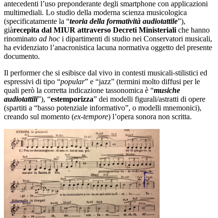
antecedenti l’uso preponderante degli smartphone con applicazioni
multimediali. Lo studio della moderna scienza musicologica
(specificatamente la “
teoria della formatività audiotattile
”),
già
recepita dal MIUR attraverso Decreti Ministeriali
che hanno
rinominato
ad hoc
i dipartimenti di studio nei Conservatori musicali,
ha evidenziato l’anacronistica lacuna normativa oggetto del presente
documento.
Il performer che si esibisce dal vivo in contesti musicali-stilistici ed
espressivi di tipo “
popular
” e “jazz” (termini molto diffusi per le
quali però la corretta indicazione tassonomica è “
musiche
audiotattili
”), “
estemporizza
” dei modelli figurali/astratti di opere
(spartiti a “basso potenziale informativo”, o modelli mnemonici),
creando sul momento (
ex-tempore
) l’opera sonora non scritta.