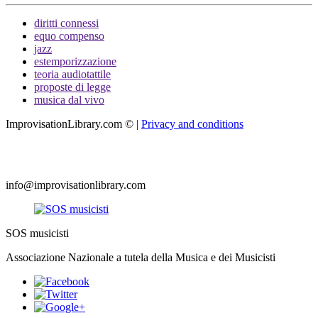
diritti connessi
equo compenso
jazz
estemporizzazione
teoria audiotattile
proposte di legge
musica dal vivo
ImprovisationLibrary.com
©
|
Privacy and conditions
J MUSIC S.A.S.
P.IVA e Cod. Fis. 07561261004 - Roma
info@improvisationlibrary.com
SOS musicisti
Associazione Nazionale a tutela della Musica e dei Musicisti