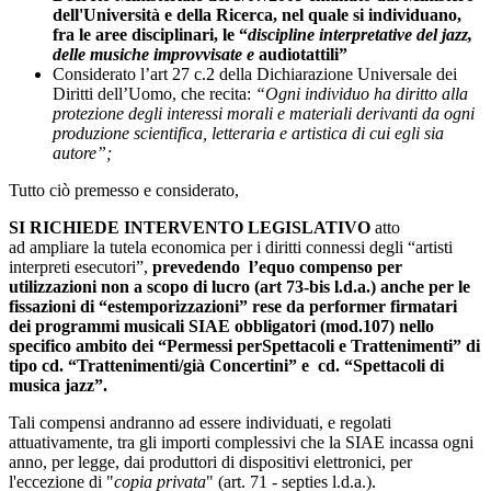
dell'Università e della Ricerca, nel quale si individuano,
fra le aree disciplinari, le “
discipline interpretative del jazz,
delle musiche improvvisate e
audiotattili”
Considerato l’art 27 c.2 della Dichiarazione Universale dei
Diritti dell’Uomo, che recita:
“Ogni individuo ha diritto alla
protezione degli interessi morali e materiali derivanti da ogni
produzione scientifica, letteraria e artistica di cui egli sia
autore”;
Tutto ciò premesso e considerato,
SI RICHIEDE INTERVENTO LEGISLATIVO
atto
ad ampliare la tutela economica per i diritti connessi degli “artisti
interpreti esecutori”,
prevedendo l’equo compenso per
utilizzazioni non a scopo di lucro (art 73-bis l.d.a.) anche per le
fissazioni di “estemporizzazioni” rese da performer firmatari
dei programmi musicali SIAE obbligatori (mod.107) nello
specifico ambito dei “Permessi per
Spettacoli e Trattenimenti” di
tipo cd. “Trattenimenti/già Concertini” e cd. “Spettacoli di
musica jazz”.
Tali compensi andranno ad essere individuati, e regolati
attuativamente, tra gli importi complessivi che la SIAE incassa ogni
anno, per legge, dai produttori di dispositivi elettronici, per
l'eccezione di "
copia privata
" (art. 71 - septies l.d.a.).