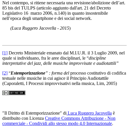
Nel contempo, si ritiene necessaria una revisione/abolizione dell’art.
85 bis del TULPS (articolo aggiunto dall'art. 21 del Decreto
Legislativo 16 marzo 2006, n.140) in quanto insostenibile
nell’epoca degli smartphone e dei social network.
(Luca Ruggero Jacovella - 2015
)
[1]
Decreto Ministeriale emanato dal M.I.U.R. il 3 Luglio 2009, nel
quale si individuano, fra le aree disciplinari, le “
discipline
interpretative del jazz, delle musiche improvvisate e audiotattili”
[2]
“
Estemporizzazione
” : forma del
processo costitutivo di codifica
testuale nelle musiche in cui agisce il Principio Audiotattile
(Caporaletti, I Processi improvvisativi nella musica, Lim, 2005)
"Il Diritto di Estemporizzazione" di
Luca Ruggero Jacovella
è
distribuito con Licenza
Creative Commons Attribuzione - Non
commerciale - Condividi allo stesso modo 4.0 Internazionale
.