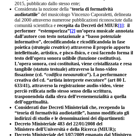
2015, pubblicato dallo stesso ente;
Considerata la nozione della “
teoria di formatività
audiotattile
” del musicologo Vincenzo Caporaletti, delineata
dal 2000 attraverso numerose pubblicazioni riconosciute dalla
comunità scientifica e
recepita da Decreti del MIUR
[1]
:
il
performer “estemporizza”
[2]
un’opera musicale annotata
dall’autore con testo notazionale a “basso potenziale
informativo”, decodificandola e ricodificandola in fase
poietica (
strategia creatrice
) attraverso il proprio apporto
intellettuale, artistico, e pisco-fisico, e così facendo forma il
testo dell’opera sonora udibile (funzione costitutiva).
L’opera sonora, così costituitasi, viene cristallizzata e resa
tangibile (statuto testuale) attraverso la fono-video
fissazione (cd. “
codifica neoauratica
”). La performance
creativa del cd. “artista interprete esecutore” (art 80 L
633/41), attraverso la registrazione audio-video, viene
perciò reificata nello stesso senso della scrittura,
trasponendola dalla sfera dell’evenemenzialità a quella
dell’oggettualità.
Considerati due Decreti Ministeriali che, recependo la
“teoria di formatività audiotattile”, hanno modificato gli
indirizzi di studio e le denominazioni dei dipartimenti:
Decreto Ministeriale 483 del 22/01/2008 del
Ministero
dell
'
Università e della Ricerca (MIUR);
Decreto Ministeriale del 3/07/2009 emanato dal Ministero