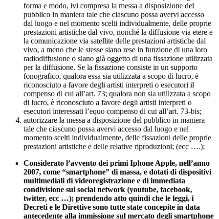
forma e modo, ivi compresa la messa a disposizione del
pubblico in maniera tale che ciascuno possa avervi accesso
dal luogo e nel momento scelti individualmente, delle proprie
prestazioni artistiche dal vivo, nonché la diffusione via etere e
la comunicazione via satellite delle prestazioni artistiche dal
vivo, a meno che le stesse siano rese in funzione di una loro
radiodiffusione o siano già oggetto di una fissazione utilizzata
per la diffusione. Se la fissazione consiste in un supporto
fonografico, qualora essa sia utilizzata a scopo di lucro, è
riconosciuto a favore degli artisti interpreti o esecutori il
compenso di cui all’art. 73; qualora non sia utilizzata a scopo
di lucro, è riconosciuto a favore degli artisti interpreti o
esecutori interessati l’equo compenso di cui all’art. 73-bis;
autorizzare la messa a disposizione del pubblico in maniera
tale che ciascuno possa avervi accesso dal luogo e nel
momento scelti individualmente, delle fissazioni delle proprie
prestazioni artistiche e delle relative riproduzioni; (ecc ….);
Considerato l’avvento dei primi Iphone Apple, nell’anno
2007, come “smartphone” di massa, e dotati di dispositivi
multimediali di videoregistrazione e di immediata
condivisione sui social network (youtube, facebook,
twitter, ecc …); prendendo atto quindi che le leggi, i
Decreti e le Direttive sono tutte state concepite in data
antecedente alla immissione sul mercato degli smartphone