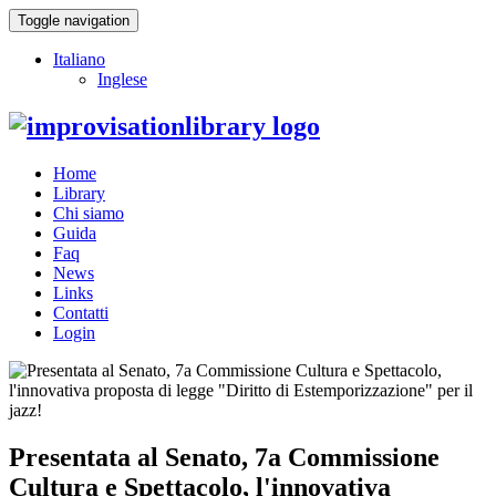
Toggle navigation
Italiano
Inglese
Home
Library
Chi siamo
Guida
Faq
News
Links
Contatti
Login
Presentata al Senato, 7a Commissione
Cultura e Spettacolo, l'innovativa