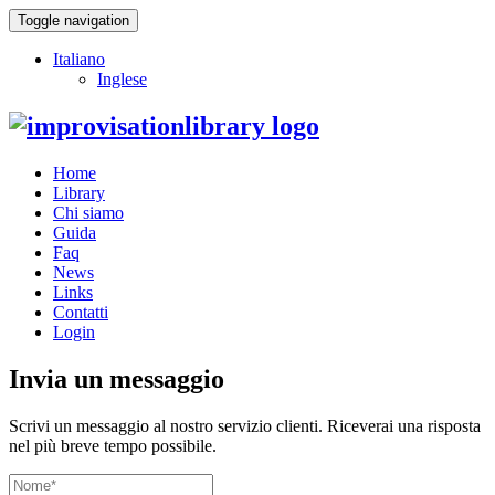
Toggle navigation
Italiano
Inglese
Home
Library
Chi siamo
Guida
Faq
News
Links
Contatti
Login
Invia un messaggio
Scrivi un messaggio al nostro servizio clienti. Riceverai una risposta
nel più breve tempo possibile.