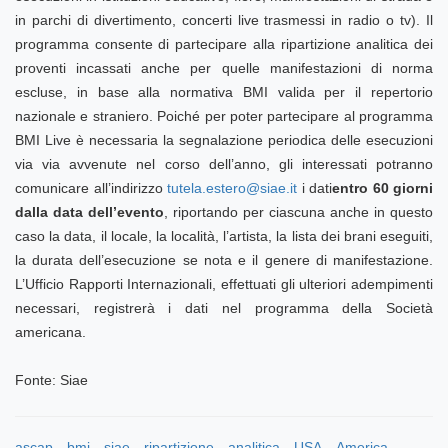
in parchi di divertimento, concerti live trasmessi in radio o tv). Il
programma consente di partecipare alla ripartizione analitica dei
proventi incassati anche per quelle manifestazioni di norma
escluse, in base alla normativa BMI valida per il repertorio
nazionale e straniero. Poiché per poter partecipare al programma
BMI Live è necessaria la segnalazione periodica delle esecuzioni
via via avvenute nel corso dell’anno, gli interessati potranno
comunicare all’indirizzo
tutela.estero@siae.it
i dati
entro 60 giorni
dalla data dell’evento
, riportando per ciascuna anche in questo
caso la data, il locale, la località, l’artista, la lista dei brani eseguiti,
la durata dell’esecuzione se nota e il genere di manifestazione.
L’Ufficio Rapporti Internazionali, effettuati gli ulteriori adempimenti
necessari, registrerà i dati nel programma della Società
americana.
Fonte: Siae
ascap
bmi
siae
ripartizione
analitica
USA
America