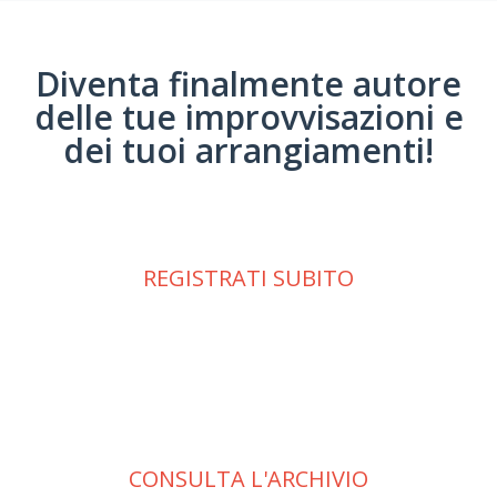
Diventa finalmente autore
delle tue improvvisazioni e
dei tuoi arrangiamenti!
REGISTRATI SUBITO
potrai così contribuire al progetto pubblicando sia le tue
trascrizioni di improvvisazioni dei grandi del jazz, che le tue opere
estemporanee originali. Potrai anche registrare e pubblicare con
noi i tuoi arrangiamenti orchestrali relativamente alle sole parti
assolutamente originali.
CONSULTA L'ARCHIVIO