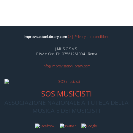
Arti e dello Spettacolo
ImprovisationLibrary.com
©
|
Privacy and conditions
J MUSIC S.A.S.
P.IVA e Cod. Fis. 07561261004 - Roma
info@improvisationlibrary.com
SOS MUSICISTI
ASSOCIAZIONE NAZIONALE A TUTELA DELLA
MUSICA E DEI MUSICISTI