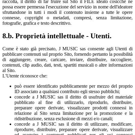
raccolta, il diritto di far fruire sul Sito il FILE ideato cosicchè ne
possa essere permessa l'esecuzione del servizio in nome dell'ideatore
sfruttandone in tutti i modi il contenuto insieme a tutte le opere
connesse, copyright o metadati, compresi, senza limitazione,
fotografie, grafica e testo descrittivo.
8.b. Proprietà intellettuale - Utenti.
Come è stato già precisato, J MUSIC sas consente agli Utenti di
pubblicare contenuti sul proprio Sito, fornendo pertanto la possibilità
di aggiungere, creare, caricare, inviare, distribuire, raccogliere,
contenuti, clip audio, dati, testi, spartiti musicali o altre informazioni
al Sito.
L'Utente riconosce che:
può essere identificato pubblicamente per mezzo del proprio
ID associato a qualsiasi contributo egli stesso pubblichi;
concede a J MUSIC sas il diritto di usufruire del materiale
pubblicato al fine di utilizzarlo, riprodurlo, distribuire,
preparare opere derivate, visualizzare prodotti connessi in
relazione al Sito senza limitazione per la promozione e la
ridistribuzione, senza esclusione di mezzi e/o canali;
concede a J MUSIC sas il diritto di utilizzare, modificare,
riprodurre, distribuire, preparare opere derivate, visualizzare
ed eseguire i contenuti pubblicati per gli usi connessi