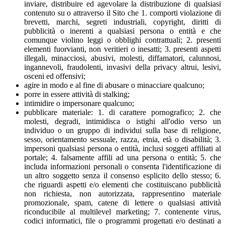
inviare, distribuire ed agevolare la distribuzione di qualsiasi
contenuto su o attraverso il Sito che 1. comporti violazione di
brevetti, marchi, segreti industriali, copyright, diritti di
pubblicità o inerenti a qualsiasi persona o entità e che
comunque violino leggi o obblighi contrattuali; 2. presenti
elementi fuorvianti, non veritieri o inesatti; 3. presenti aspetti
illegali, minacciosi, abusivi, molesti, diffamatori, calunnosi,
ingannevoli, fraudolenti, invasivi della privacy altrui, lesivi,
osceni ed offensivi;
agire in modo e al fine di abusare o minacciare qualcuno;
porre in essere attività di stalking;
intimidire o impersonare qualcuno;
pubblicare materiale: 1. di carattere pornografico; 2. che
molesti, degradi, intimidisca o istighi all'odio verso un
individuo o un gruppo di individui sulla base di religione,
sesso, orientamento sessuale, razza, etnia, età o disabilità; 3.
impersoni qualsiasi persona o entità, inclusi soggeti affiliati al
portale; 4. falsamente affili ad una persona o entità; 5. che
includa informazioni personali o consenta l'identificazione di
un altro soggetto senza il consenso esplicito dello stesso; 6.
che riguardi aspetti e/o elementi che costituiscano pubblicità
non richiesta, non autorizzata, rappresentino materiale
promozionale, spam, catene di lettere o qualsiasi attività
riconducibile al multilevel marketing; 7. contenente virus,
codici informatici, file o programmi progettati e/o destinati a