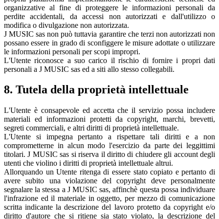
organizzative al fine di proteggere le informazioni personali da
perdite accidentali, da accessi non autorizzati e dall'utilizzo o
modifica o divulgazione non autorizzata.
J MUSIC sas non può tuttavia garantire che terzi non autorizzati non
possano essere in grado di sconfiggere le misure adottate o utilizzare
le informazioni personali per scopi impropri.
L'Utente riconosce a suo carico il rischio di fornire i propri dati
personali a J MUSIC sas ed a siti allo stesso collegabili.
8. Tutela della proprietà intellettuale
L'Utente è consapevole ed accetta che il servizio possa includere
materiali ed informazioni protetti da copyright, marchi, brevetti,
segreti commerciali, e altri diritti di proprietà intellettuale.
L'Utente si impegna pertanto a rispettare tali diritti e a non
comprometterne in alcun modo l'esercizio da parte dei leggittimi
titolari. J MUSIC sas si riserva il diritto di chiudere gli account degli
utenti che violino i diritti di proprietà intellettuale altrui.
Allorquando un Utente ritenga di essere stato copiato e pertanto di
avere subito una violazione del copyright deve personalmente
segnalare la stessa a J MUSIC sas, affinchè questa possa individuare
l'infrazione ed il materiale in oggetto, per mezzo di comunicazione
scritta indicante la descrizione del lavoro protetto da copyright e/o
diritto d'autore che si ritiene sia stato violato, la descrizione del