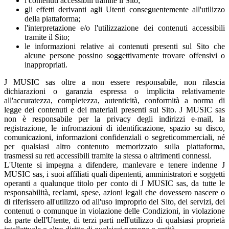
i contenuti accessibili tramite il Sito;
gli effetti derivanti agli Utenti conseguentemente all'utilizzo
della piattaforma;
l'interpretazione e/o l'utilizzazione dei contenuti accessibili
tramite il Sito;
le informazioni relative ai contenuti presenti sul Sito che
alcune persone possino soggettivamente trovare offensivi o
inappropriati.
J MUSIC sas oltre a non essere responsabile, non rilascia
dichiarazioni o garanzia espressa o implicita relativamente
all'accuratezza, completezza, autenticità, conformità a norma di
legge dei contenuti e dei materiali presenti sul Sito. J MUSIC sas
non è responsabile per la privacy degli indirizzi e-mail, la
registrazione, le infromazioni di identificazione, spazio su disco,
comunicazioni, informazioni confidenziali o segreticommerciali, né
per qualsiasi altro contenuto memorizzato sulla piattaforma,
trasmessi su reti accessibili tramite la stessa o altrimenti connessi.
L'Utente si impegna a difendere, manlevare e tenere indenne J
MUSIC sas, i suoi affiliati quali dipententi, amministratori e soggetti
operanti a qualunque titolo per conto di J MUSIC sas, da tutte le
responsabilità, reclami, spese, azioni legali che dovessero nascere o
di riferissero all'utilizzo od all'uso improprio del Sito, dei servizi, dei
contenuti o comunque in violazione delle Condizioni, in violazione
da parte dell'Utente, di terzi parti nell'utilizzo di qualsiasi proprietà