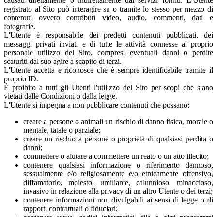
causati direttamente o indirettamente dai servizi forniti. L'Utente
registrato al Sito può interagire su o tramite lo stesso per mezzo di
contenuti ovvero contributi video, audio, commenti, dati e
fotografie.
L'Utente è responsabile dei predetti contenuti pubblicati, dei
messaggi privati inviati e di tutte le attività connesse al proprio
personale utilizzo del Sito, compresi eventuali danni o perdite
scaturiti dal suo agire a scapito di terzi.
L'Utente accetta e riconosce che è sempre identificabile tramite il
proprio ID.
È proibito a tutti gli Utenti l'utilizzo del Sito per scopi che siano
vietati dalle Condizioni o dalla legge.
L'Utente si impegna a non pubblicare contenuti che possano:
creare a persone o animali un rischio di danno fisica, morale o
mentale, tatale o parziale;
creare un rischio a persone o proprietà di qualsiasi perdita o
danni;
commettere o aiutare a commettere un reato o un atto illecito;
contenere qualsiasi informazione o riferimento dannoso,
sessualmente e/o religiosamente e/o etnicamente offensivo,
diffamatorio, molesto, umiliante, calunnioso, minaccioso,
invasivo in relazione alla privacy di un altro Utente o dei terzi;
contenere informazioni non divulgabili ai sensi di legge o di
rapporti contrattuali o fiduciari;