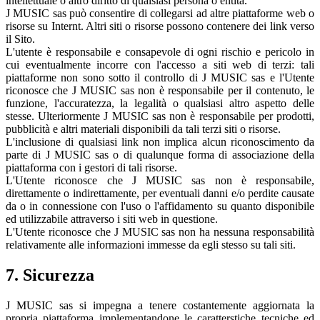
intellettuale o altro diritto di qualsiasi persona o entità.
J MUSIC sas può consentire di collegarsi ad altre piattaforme web o
risorse su Internt. Altri siti o risorse possono contenere dei link verso
il Sito.
L'utente è responsabile e consapevole di ogni rischio e pericolo in
cui eventualmente incorre con l'accesso a siti web di terzi: tali
piattaforme non sono sotto il controllo di J MUSIC sas e l'Utente
riconosce che J MUSIC sas non è responsabile per il contenuto, le
funzione, l'accuratezza, la legalità o qualsiasi altro aspetto delle
stesse. Ulteriormente J MUSIC sas non è responsabile per prodotti,
pubblicità e altri materiali disponibili da tali terzi siti o risorse.
L'inclusione di qualsiasi link non implica alcun riconoscimento da
parte di J MUSIC sas o di qualunque forma di associazione della
piattaforma con i gestori di tali risorse.
L'Utente riconosce che J MUSIC sas non è responsabile,
direttamente o indirettamente, per eventuali danni e/o perdite causate
da o in connessione con l'uso o l'affidamento su quanto disponibile
ed utilizzabile attraverso i siti web in questione.
L'Utente riconosce che J MUSIC sas non ha nessuna responsabilità
relativamente alle informazioni immesse da egli stesso su tali siti.
7. Sicurezza
J MUSIC sas si impegna a tenere costantemente aggiornata la
propria piattaforma implementandone le caratterstiche tecniche ed