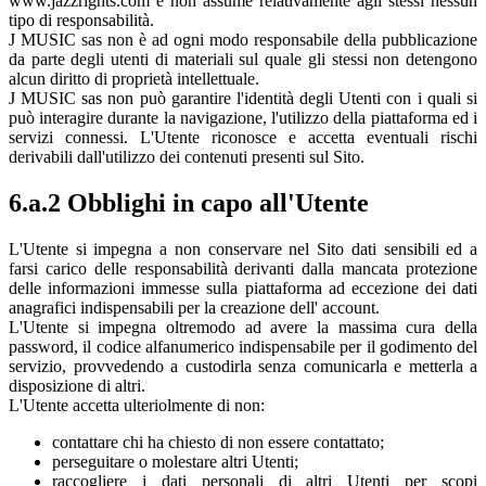
www.jazzrights.com e non assume relativamente agli stessi nessun
tipo di responsabilità.
J MUSIC sas non è ad ogni modo responsabile della pubblicazione
da parte degli utenti di materiali sul quale gli stessi non detengono
alcun diritto di proprietà intellettuale.
J MUSIC sas non può garantire l'identità degli Utenti con i quali si
può interagire durante la navigazione, l'utilizzo della piattaforma ed i
servizi connessi. L'Utente riconosce e accetta eventuali rischi
derivabili dall'utilizzo dei contenuti presenti sul Sito.
6.a.2 Obblighi in capo all'Utente
L'Utente si impegna a non conservare nel Sito dati sensibili ed a
farsi carico delle responsabilità derivanti dalla mancata protezione
delle informazioni immesse sulla piattaforma ad eccezione dei dati
anagrafici indispensabili per la creazione dell' account.
L'Utente si impegna oltremodo ad avere la massima cura della
password, il codice alfanumerico indispensabile per il godimento del
servizio, provvedendo a custodirla senza comunicarla e metterla a
disposizione di altri.
L'Utente accetta ulteriolmente di non:
contattare chi ha chiesto di non essere contattato;
perseguitare o molestare altri Utenti;
raccogliere i dati personali di altri Utenti per scopi