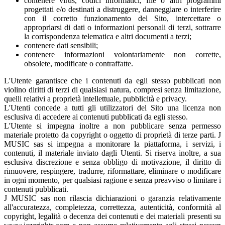
contenere virus, codici informatici, file o altri programmi
progettati e/o destinati a distruggere, danneggiare o interferire
con il corretto funzionamento del Sito, intercettare o
appropriarsi di dati o informazioni personali di terzi, sottrarre
la corrispondenza telematica e altri documenti a terzi;
contenere dati sensibili;
contenere informazioni volontariamente non corrette,
obsolete, modificate o contraffatte.
L'Utente garantisce che i contenuti da egli stesso pubblicati non
violino diritti di terzi di qualsiasi natura, compresi senza limitazione,
quelli relativi a proprietà intellettuale, pubblicità e privacy.
L'Utenti concede a tutti gli utilizzatori del Sito una licenza non
esclusiva di accedere ai contenuti pubblicati da egli stesso.
L'Utente si impegna inoltre a non pubblicare senza permesso
materiale protetto da copyright o oggetto di proprietà di terze parti. J
MUSIC sas si impegna a monitorare la piattaforma, i servizi, i
contenuti, il materiale inviato dagli Utenti. Si riserva inoltre, a sua
esclusiva discrezione e senza obbligo di motivazione, il diritto di
rimuovere, respingere, tradurre, riformattare, eliminare o modificare
in ogni momento, per qualsiasi ragione e senza preavviso o limitare i
contenuti pubblicati.
J MUSIC sas non rilascia dichiarazioni o garanzia relativamente
all'accuratezza, completezza, correttezza, autenticità, conformità al
copyright, legalità o decenza dei contenuti e dei materiali presenti su