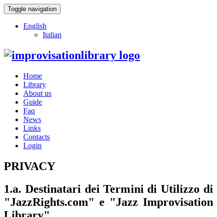
Toggle navigation
English
Italian
Home
Library
About us
Guide
Faq
News
Links
Contacts
Login
PRIVACY
1.a. Destinatari dei Termini di Utilizzo di
"JazzRights.com" e "Jazz Improvisation
Library"