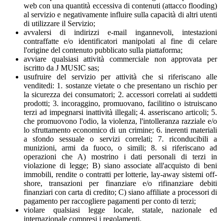
web con una quantità eccessiva di contenuti (attacco flooding)
al servizio e negativamente influire sulla capacità di altri utenti
di utilizzare il Servizio;
avvalersi di indirizzi e-mail ingannevoli, intestazioni
contraffatte e/o identificatori manipolati al fine di celare
l'origine del contenuto pubblicato sulla piattaforma;
avviare qualsiasi attività commerciale non approvata per
iscritto da J MUSIC sas;
usufruire del servizio per attività che si riferiscano alle
venditedi: 1. sostanze vietate o che presentano un rischio per
la sicurezza dei consumatori; 2. accessori correlati ai suddetti
prodotti; 3. incoraggino, promuovano, facilitino o istruiscano
terzi ad impegnarsi inattività illegali; 4. asseriscano articoli; 5.
che promuovono l'odio, la violenza, l'intolleranza razziale e/o
lo sfruttamento economico di un crimine; 6. inerenti materiali
a sfondo sessuale o servizi correlati; 7. riconducibili a
munizioni, armi da fuoco, o simili; 8. si riferiscano ad
operazioni che A) mostrino i dati personali di terzi in
violazione di legge; B) siano associate all'acquisto di beni
immobili, rendite o contratti per lotterie, lay-away sistemi off-
shore, transazioni per finanziare e/o rifinanziare debiti
finanziari con carta di credito; C) siano affiliate a processori di
pagamento per raccogliere pagamenti per conto di terzi;
violare qualsiasi legge locale, statale, nazionale ed
internazionale compresi i regolamenti.