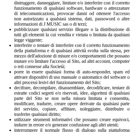
distruggere, danneggiare, limitare e/o interferire con il corretto
funzionamento di qualsiasi software, hardware o attrezzature
di telecomunicazioni, provocae danni od ottenere l'accesso
non autorizzato a qualsiasi sistema, dati, passoword o altre
informazioni di J MUSIC sas o di terzi;
pubblicizzare qualsiasi servizio illegare o la distribuzione di
tutti gli elementi la cui vendita e vietata o limitata da qualsiasi
legge viggente;
interferire o tentare di interferire con il corretto funzionamento
della piattaforma e di qualsiasi attività svolta sulla stessa, per
mezzo dell'adozione di misure e/o comportamenti che possano
mutare e/o limitare l'accesso al Sito, ad altri account, computer
o reti connesse alla Società;
porre in essere qualsiasi forma di auto-responder, spam ed
attivare dispositivi di uso manuale o automatico del software o
altri processi lesivi del funzionamento del Sito;
decifrare, decompilare, disassemblare, decodificare, tentare di
estratte codici segreti e/o riservati, idee, algoritmi di qualsiasi
parte del Sito se non nella misura limitata e consentita,
modificare, tradurre, creare opere derivate da qualsiasi parte
del servizio, copiare, affittare, noleggiatre, distribuire o
trasferire qualsiasi diritto;
utilizzare strumenti informativi che possano creare equivoci,
indurre in errore e/o generare confusione agli altri utenti;
interrompere il normale flusso di dialogo sulla piattaforma