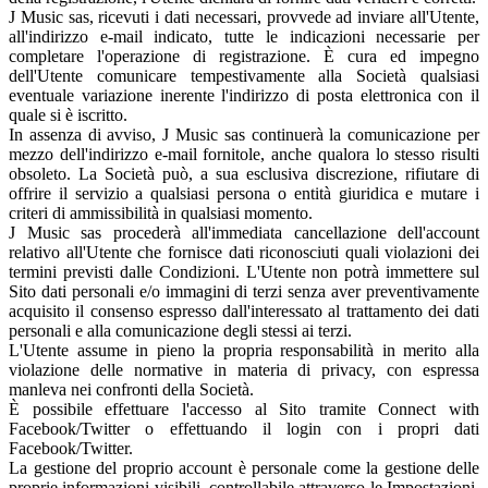
J Music sas, ricevuti i dati necessari, provvede ad inviare all'Utente,
all'indirizzo e-mail indicato, tutte le indicazioni necessarie per
completare l'operazione di registrazione. È cura ed impegno
dell'Utente comunicare tempestivamente alla Società qualsiasi
eventuale variazione inerente l'indirizzo di posta elettronica con il
quale si è iscritto.
In assenza di avviso, J Music sas continuerà la comunicazione per
mezzo dell'indirizzo e-mail fornitole, anche qualora lo stesso risulti
obsoleto. La Società può, a sua esclusiva discrezione, rifiutare di
offrire il servizio a qualsiasi persona o entità giuridica e mutare i
criteri di ammissibilità in qualsiasi momento.
J Music sas procederà all'immediata cancellazione dell'account
relativo all'Utente che fornisce dati riconosciuti quali violazioni dei
termini previsti dalle Condizioni. L'Utente non potrà immettere sul
Sito dati personali e/o immagini di terzi senza aver preventivamente
acquisito il consenso espresso dall'interessato al trattamento dei dati
personali e alla comunicazione degli stessi ai terzi.
L'Utente assume in pieno la propria responsabilità in merito alla
violazione delle normative in materia di privacy, con espressa
manleva nei confronti della Società.
È possibile effettuare l'accesso al Sito tramite Connect with
Facebook/Twitter o effettuando il login con i propri dati
Facebook/Twitter.
La gestione del proprio account è personale come la gestione delle
proprie informazioni visibili, controllabile attraverso le Impostazioni.