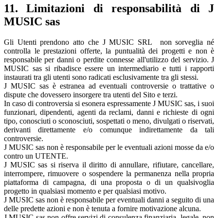
11. Limitazioni di responsabilità di J
MUSIC sas
Gli Utenti prendono atto che J MUSIC SRL non sorveglia né
controlla le prestazioni offerte, la puntualità dei progetti e non è
responsabile per danni o perdite connesse all'utilizzo del servizio. J
MUSIC sas si ribadisce essere un intermediario e tutti i rapporti
instaurati tra gli utenti sono radicati esclusivamente tra gli stessi.
J MUSIC sas è estranea ad eventuali controversie o trattative o
dispute che dovessero insorgere tra utenti del Sito e terzi.
In caso di controversia si esonera espressamente J MUSIC sas, i suoi
funzionari, dipendenti, agenti da reclami, danni e richieste di ogni
tipo, conosciuti o sconosciuti, sospettati o meno, divulgati o riservati,
derivanti direttamente e/o comunque indirettamente da tali
controversie.
J MUSIC sas non è responsabile per le eventuali azioni mosse da e/o
contro un UTENTE.
J MUSIC sas si riserva il diritto di annullare, rifiutare, cancellare,
interrompere, rimuovere o sospendere la permanenza nella propria
piattaforma di campagna, di una proposta o di un qualsivoglia
progetto in qualsiasi momento e per qualsiasi motivo.
J MUSIC sas non è responsabile per eventuali danni a seguito di una
delle predette azioni e non è tenuta a fornire motivazione alcuna.
J MUSIC sas non offre servizi di consulenza finanziaria, legale, non